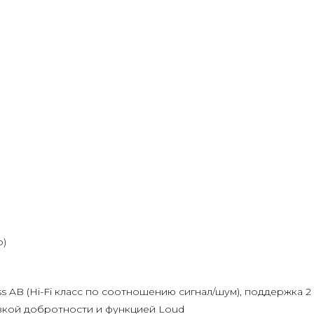
b)
ss AB (Hi-Fi класс по соотношению сигнал/шум), поддержка 
вкой добротности и функцией Loud