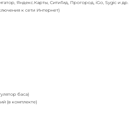
гатор, Яндекс.Карты, СитиГид, Прогород, iGo, Sygic и др.
ключения к сети Интернет)
гулятор баса)
й (в комплекте)