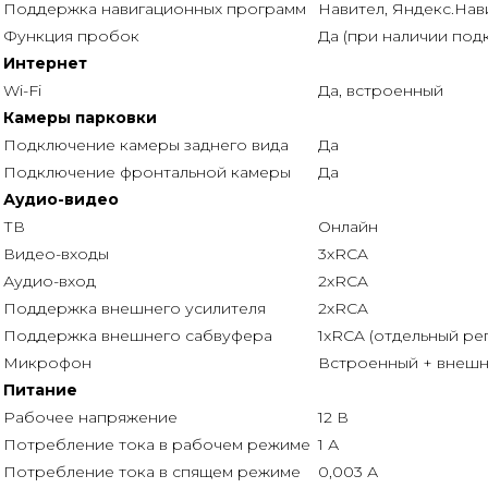
Поддержка навигационных программ
Навител, Яндекс.Нави
Функция пробок
Да (при наличии под
Интернет
Wi-Fi
Да, встроенный
Камеры парковки
Подключение камеры заднего вида
Да
Подключение фронтальной камеры
Да
Аудио-видео
ТВ
Онлайн
Видео-входы
3xRCA
Аудио-вход
2xRCA
Поддержка внешнего усилителя
2xRCA
Поддержка внешнего сабвуфера
1xRCA (отдельный ре
Микрофон
Встроенный + внешни
Питание
Рабочее напряжение
12 В
Потребление тока в рабочем режиме
1 А
Потребление тока в спящем режиме
0,003 А