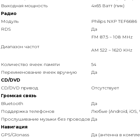
Выходная мощность
4x65 Ватт (пик)
Радио
Модуль
Philips NXP TEF6686
RDS
Да
FM 87.5 ~ 108 MHz
Диапазон частот
AM 522 ~ 1620 KHz
Количество ячеек памяти
54
Переименование ячеек вручную
Да
CD/DVD
CD/DVD привод
Отсутствует
Громкая связь
Bluetooth
Да
Поддержка телефонов
Любые (Android, iOS,
Прослушивание музыки без проводов
Да
Навигация
GPS/Glonass
Да (антенна в компле