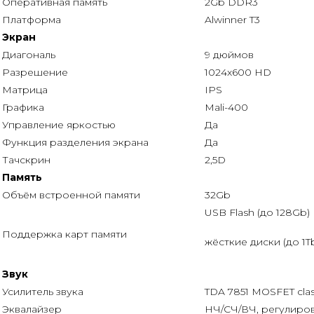
Оперативная память
2Gb DDR3
Платформа
Alwinner T3
Экран
Диагональ
9 дюймов
Разрешение
1024x600 HD
Матрица
IPS
Графика
Mali-400
Управление яркостью
Да
Функция разделения экрана
Да
Тачскрин
2,5D
Память
Объём встроенной памяти
32Gb
USB Flash (до 128Gb)
Поддержка карт памяти
жёсткие диски (до 1T
Звук
Усилитель звука
TDA 7851 MOSFET cla
Эквалайзер
НЧ/СЧ/ВЧ, регулиро