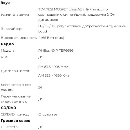
Звук
TDA 7851 MOSFET class AB (Hi-Fi класс по
Усилитель звука
соотношению сигнал/шум), поддержка 2 Ом
динамиков
НЧ/СЧ/ВЧ, регулировкой добротности и функцией
Эквалайзер
Loud
Выходная мощность
4x65 Ватт (пик)
Радио
Модуль
Philips NXP TEF6686
RDS
Да
FM 87.5 ~ 108 MHz
Диапазон частот
AM 522 ~ 1620 KHz
Количество ячеек
54
памяти
Переименование
Да
ячеек вручную
CD/DVD
CD/DVD привод
Отсутствует
Громкая связь
Bluetooth
Да