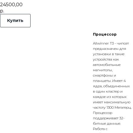
24500,00
р.
Купить
Процессор
Allwinner T3 - чипсет
предназначен для
установки в такие
устройства как
автомобильные
магнитолы,
смартфоны и
планшеты. Имеет 4
ядра, объединенных
в один кластер и
каждое из которых
имеет максимальную
частоту 1300 Мегагерц.
Процессор
поддерживает 32-
битные данные.
Работа с