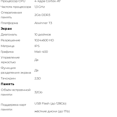
Процессор CPU
4 ядра Cortex-A7
Частота процессора
1,3 GHz
Оперативная
2Gb DDR3
память
Платформа
Alwinner T3
Экран
Диагональ
10 дюймов
Разрешение
1024x600 HD
Матрица
IPS
Графика
Mali-400
Управление
Да
яркостью
Функция
Да
разделения экрана
Тачскрин
2,5D
Память
Объём встроенной
32Gb
памяти
USB Flash (до 128Gb)
Поддержка карт
памяти
жёсткие диски (до 1Tb)