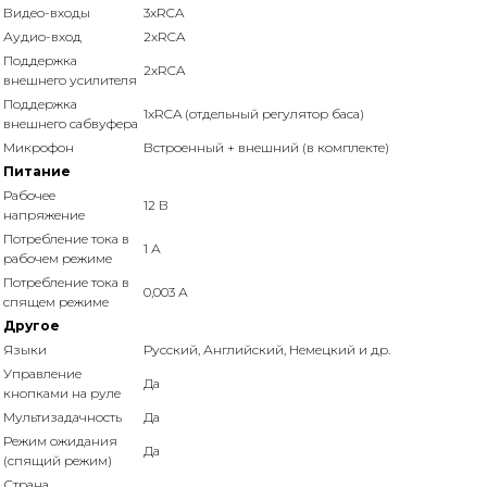
Видео-входы
3xRCA
Аудио-вход
2xRCA
Поддержка
2xRCA
внешнего усилителя
Поддержка
1xRCA (отдельный регулятор баса)
внешнего сабвуфера
Микрофон
Встроенный + внешний (в комплекте)
Питание
Рабочее
12 В
напряжение
Потребление тока в
1 А
рабочем режиме
Потребление тока в
0,003 А
спящем режиме
Другое
Языки
Русский, Английский, Немецкий и др.
Управление
Да
кнопками на руле
Мультизадачность
Да
Режим ожидания
Да
(спящий режим)
Страна