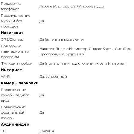
Поддержка
Любые (Android, iOS, Windows и др.)
телефонов
Прослушивание
музыки без
Да
проводов
Навигация
GPS/Glonass
Да (антенна в комплекте)
Поддержка
Навител, Яндекс.Навигатор, Яндекс.Карты, СитиГид,
навигационных
Прогород, iGo, Sygic и др.
программ
Функция пробок
Да (при наличии подключения к сети Интернет)
Интернет
Wi-Fi
Да, встроенный
Камеры парковки
Подключение
камеры заднего
Да
вида
Подключение
фронтальной
Да
камеры
Аудио-видео
ТВ
Онлайн