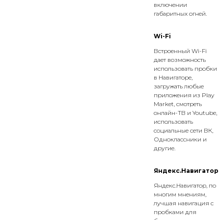
включении
габаритных огней.
Wi-Fi
Встроенный Wi-Fi
дает возможность
использовать пробки
в Навигаторе,
загружать любые
приложения из Play
Market, смотреть
онлайн-ТВ и Youtube,
использовать
социальные сети ВК,
Одноклассники и
другие.
Яндекс.Навигатор
Яндекс.Навигатор, по
многим мнениям,
лучшая навигация с
пробками для