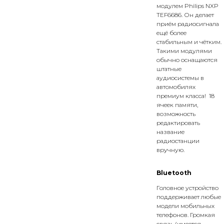
модулем Philips NXP
TEF6686. Он делает
приём радиосигнала
ещё более
стабильным и чётким.
Такими модулями
обычно оснащаются
штатные
аудиосистемы в
автомобилях
премиум класса! 18
ячеек памяти,
возможность
редактировать
название
радиостанции
вручную.
Bluetooth
Головное устройство
поддерживает любые
модели мобильных
телефонов. Громкая
связь (имеется