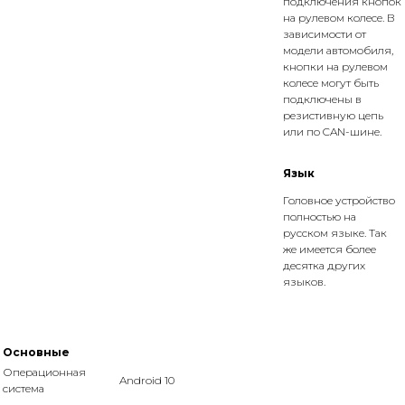
подключения кнопок
на рулевом колесе. В
зависимости от
модели автомобиля,
кнопки на рулевом
колесе могут быть
подключены в
резистивную цепь
или по CAN-шине.
Язык
Головное устройство
полностью на
русском языке. Так
же имеется более
десятка других
языков.
Основные
Операционная
Android 10
система