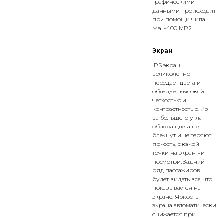
графическими
данными происходит
при помощи чипа
Mali-400 MP2.
Экран
IPS экран
великолепно
передает цвета и
обладает высокой
четкостью и
контрастностью. Из-
за большого угла
обзора цвета не
блекнут и не теряют
яркость, с какой
точки на экран ни
посмотри. Задний
ряд пассажиров
будет видеть все, что
показывается на
экране. Яркость
экрана автоматически
снижается при