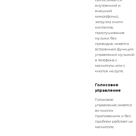
внутренний и
внешний
микрофоны),
загрузка книги
контактов,
прослушивание
музыки без
проводов, имеется
встроенная функция
управления музыкой
в телефоне с
магнитолы или с
кнопок на руле.
Голосовое
управление
Голосовое
управление имеется
во многих
приложениях и без
проблем работает на
магнитоле.