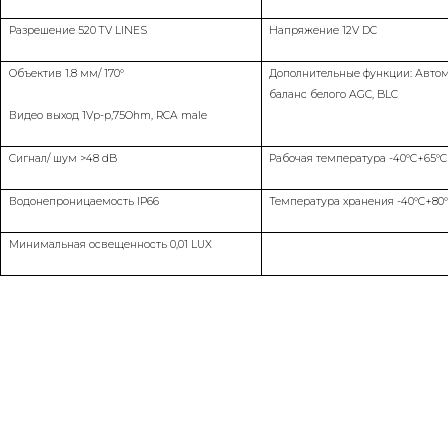
Разрешение
52
0 TV LINES
Напряжение 12V DC
Объектив 1.8 мм/ 170°
Дополнительные функции: Авто
баланс белого AGC, BLC
Видео выход 1Vp-p,75Ohm, RCA male
Сигнал/ шум >48 dB
Рабочая температура -40°C+65°C
Водонепроницаемость IP6
6
Температура хранения -40°C+80
Минимальная освещенность 0,
0
1 LUX