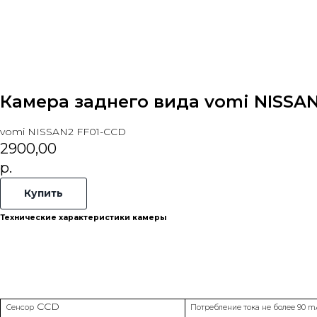
Камера заднего вида vomi NISSAN2
vomi NISSAN2 FF01-CCD
2900,00
р.
Купить
Технические характеристики камеры
CCD
Сенсор
Потребление тока не более 90 