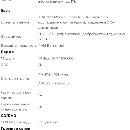
жёсткие диски (до 1Tb)
Звук
TDA 7851 MOSFET class AB (Hi-Fi класс по
Усилитель звука
соотношению сигнал/шум), поддержка 2 Ом
динамиков
НЧ/СЧ/ВЧ, регулировкой добротности и функцией
Эквалайзер
Loud
Выходная мощность
4x65 Ватт (пик)
Радио
Модуль
Philips NXP TEF6686
RDS
Да
FM 87.5 ~ 108 MHz
Диапазон частот
AM 522 ~ 1620 KHz
Количество ячеек
54
памяти
Переименование
Да
ячеек вручную
CD/DVD
CD/DVD привод
Отсутствует
Громкая связь