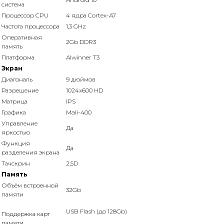
система
Процессор CPU
4 ядра Cortex-A7
Частота процессора
1,3 GHz
Оперативная
2Gb DDR3
память
Платформа
Alwinner T3
Экран
Диагональ
9 дюймов
Разрешение
1024x600 HD
Матрица
IPS
Графика
Mali-400
Управление
Да
яркостью
Функция
Да
разделения экрана
Тачскрин
2,5D
Память
Объём встроенной
32Gb
памяти
USB Flash (до 128Gb)
Поддержка карт
памяти