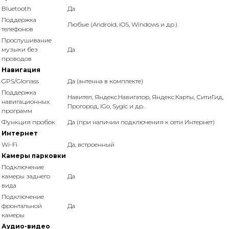
Bluetooth
Да
Поддержка
Любые (Android, iOS, Windows и др.)
телефонов
Прослушивание
музыки без
Да
проводов
Навигация
GPS/Glonass
Да (антенна в комплекте)
Поддержка
Навител, Яндекс.Навигатор, Яндекс.Карты, СитиГид,
навигационных
Прогород, iGo, Sygic и др.
программ
Функция пробок
Да (при наличии подключения к сети Интернет)
Интернет
Wi-Fi
Да, встроенный
Камеры парковки
Подключение
камеры заднего
Да
вида
Подключение
фронтальной
Да
камеры
Аудио-видео