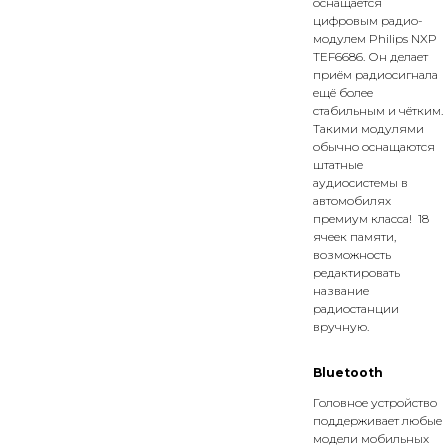
оснащается
цифровым радио-
модулем Philips NXP
TEF6686. Он делает
приём радиосигнала
ещё более
стабильным и чётким.
Такими модулями
обычно оснащаются
штатные
аудиосистемы в
автомобилях
премиум класса! 18
ячеек памяти,
возможность
редактировать
название
радиостанции
вручную.
Bluetooth
Головное устройство
поддерживает любые
модели мобильных