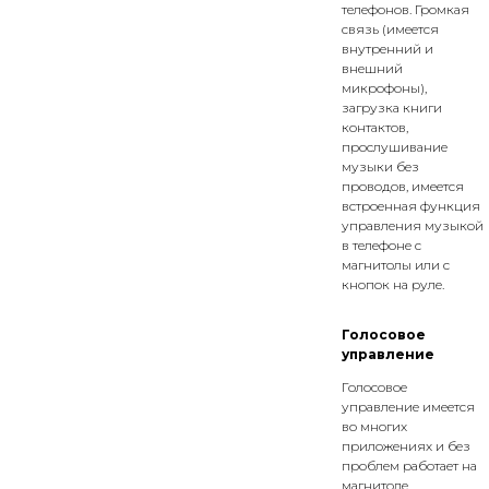
телефонов. Громкая
связь (имеется
внутренний и
внешний
микрофоны),
загрузка книги
контактов,
прослушивание
музыки без
проводов, имеется
встроенная функция
управления музыкой
в телефоне с
магнитолы или с
кнопок на руле.
Голосовое
управление
Голосовое
управление имеется
во многих
приложениях и без
проблем работает на
магнитоле.