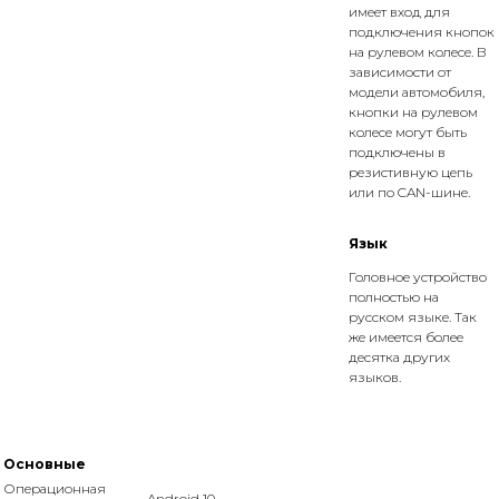
имеет вход для
подключения кнопок
на рулевом колесе. В
зависимости от
модели автомобиля,
кнопки на рулевом
колесе могут быть
подключены в
резистивную цепь
или по CAN-шине.
Язык
Головное устройство
полностью на
русском языке. Так
же имеется более
десятка других
языков.
Основные
Операционная
Android 10