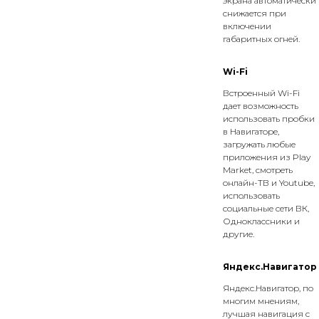
экрана автоматически
снижается при
включении
габаритных огней.
Wi-Fi
Встроенный Wi-Fi
дает возможность
использовать пробки
в Навигаторе,
загружать любые
приложения из Play
Market, смотреть
онлайн-ТВ и Youtube,
использовать
социальные сети ВК,
Одноклассники и
другие.
Яндекс.Навигатор
Яндекс.Навигатор, по
многим мнениям,
лучшая навигация с