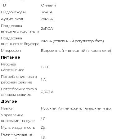
ТВ
Онлайн
Видео-входы
3xRCA
Аудио-вход
2xRCA
Поддержка
2xRCA
внешнего усилителя
Поддержка
1xRCA (отдельный регулятор баса)
внешнего сабвуфера
Микрофон
Встроенный + внешний (в комплекте)
Питание
Рабочее
12 В
напряжение
Потребление тока в
1 А
рабочем режиме
Потребление тока в
0,003 А
спящем режиме
Другое
Языки
Русский, Английский, Немецкий и др.
Управление
Да
кнопками на руле
Мультизадачность
Да
Режим ожидания
Да