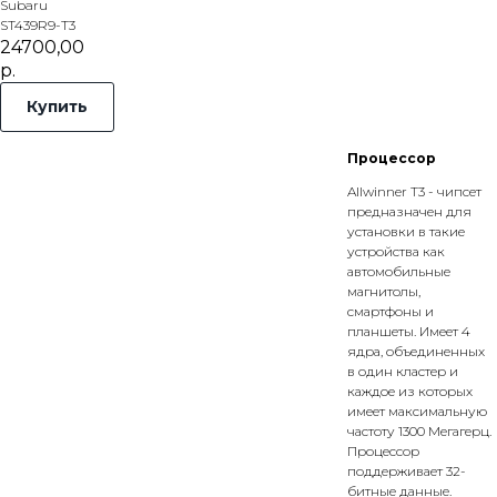
Subaru
ST439R9-T3
24700,00
р.
Купить
Процессор
Allwinner T3 - чипсет
предназначен для
установки в такие
устройства как
автомобильные
магнитолы,
смартфоны и
планшеты. Имеет 4
ядра, объединенных
в один кластер и
каждое из которых
имеет максимальную
частоту 1300 Мегагерц.
Процессор
поддерживает 32-
битные данные.