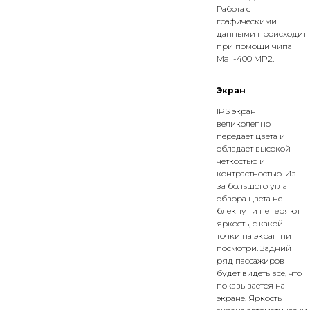
Работа с
графическими
данными происходит
при помощи чипа
Mali-400 MP2.
Экран
IPS экран
великолепно
передает цвета и
обладает высокой
четкостью и
контрастностью. Из-
за большого угла
обзора цвета не
блекнут и не теряют
яркость, с какой
точки на экран ни
посмотри. Задний
ряд пассажиров
будет видеть все, что
показывается на
экране. Яркость