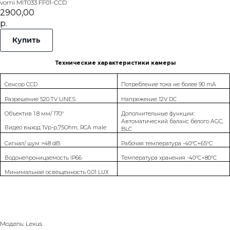
vomi MIT033 FF01-CCD
2900,00
р.
Купить
Технические характеристики камеры
Сенсор
CCD
Потребление тока не более 90 mA
Разрешение
52
0 TV LINES
Напряжение 12V DC
Объектив 1.8 мм/ 170°
Дополнительные функции:
Автоматический баланс белого AGC,
Видео выход 1Vp-p,75Ohm, RCA male
BLC
Сигнал/ шум >48 dB
Рабочая температура -40°C+65°C
Водонепроницаемость IP6
6
Температура хранения -40°C+80°C
Минимальная освещенность 0,
0
1 LUX
Модель: Lexus