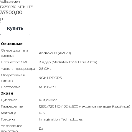
Volkswagen
FX390R10-MTK-LTE
37500,00
р.
Купить
Основные
Операционная
Android 10 (API 29)
система
Процессор CPU
8 ядер (Mediatek 8259 Ultra-Octa)
Частота процессора
2,5 GHz
Оперативная
4Gb LPDDR3
память
Платформа
MTK 8259
Экран
Диагональ
10 дюймов
Разрешение
1280x720 HD (1024x600 у экранов меньше 9 дюймов)
Матрица
IPS
Графика
Imagination Technologies
Управление
Да
яркостью