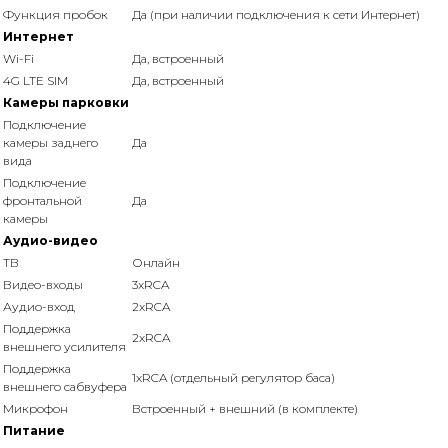
Функция пробок
Да (при наличии подключения к сети Интернет)
Интернет
Wi-Fi
Да, встроенный
4G LTE SIM
Да, встроенный
Камеры парковки
Подключение
камеры заднего
Да
вида
Подключение
фронтальной
Да
камеры
Аудио-видео
ТВ
Онлайн
Видео-входы
3xRCA
Аудио-вход
2xRCA
Поддержка
2xRCA
внешнего усилителя
Поддержка
1xRCA (отдельный регулятор баса)
внешнего сабвуфера
Микрофон
Встроенный + внешний (в комплекте)
Питание