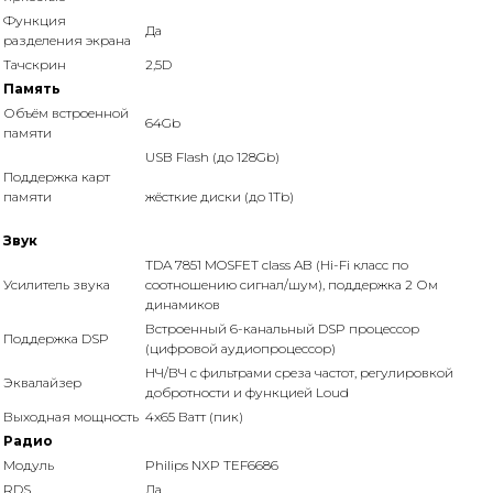
Функция
Да
разделения экрана
Тачскрин
2,5D
Память
Объём встроенной
64Gb
памяти
USB Flash (до 128Gb)
Поддержка карт
памяти
жёсткие диски (до 1Tb)
Звук
TDA 7851 MOSFET class AB (Hi-Fi класс по
Усилитель звука
соотношению сигнал/шум), поддержка 2 Ом
динамиков
Встроенный 6-канальный DSP процессор
Поддержка DSP
(цифровой аудиопроцессор)
НЧ/ВЧ с фильтрами среза частот, регулировкой
Эквалайзер
добротности и функцией Loud
Выходная мощность
4x65 Ватт (пик)
Радио
Модуль
Philips NXP TEF6686
RDS
Да