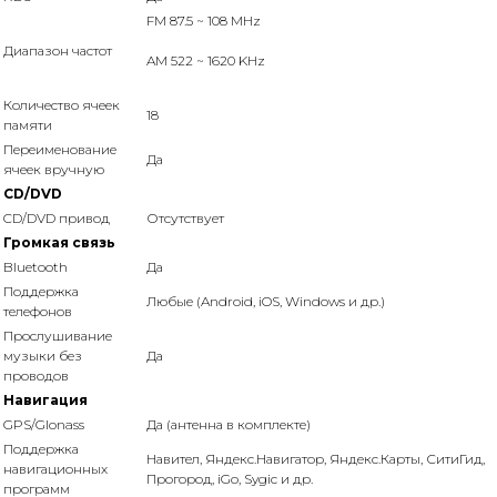
FM 87.5 ~ 108 MHz
Диапазон частот
AM 522 ~ 1620 KHz
Количество ячеек
18
памяти
Переименование
Да
ячеек вручную
CD/DVD
CD/DVD привод
Отсутствует
Громкая связь
Bluetooth
Да
Поддержка
Любые (Android, iOS, Windows и др.)
телефонов
Прослушивание
музыки без
Да
проводов
Навигация
GPS/Glonass
Да (антенна в комплекте)
Поддержка
Навител, Яндекс.Навигатор, Яндекс.Карты, СитиГид,
навигационных
Прогород, iGo, Sygic и др.
программ