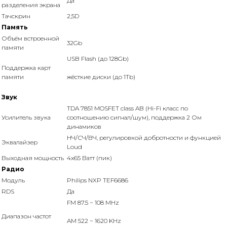
Да
разделения экрана
Тачскрин
2,5D
Память
Объём встроенной
32Gb
памяти
USB Flash (до 128Gb)
Поддержка карт
памяти
жёсткие диски (до 1Tb)
Звук
TDA 7851 MOSFET class AB (Hi-Fi класс по
Усилитель звука
соотношению сигнал/шум), поддержка 2 Ом
динамиков
НЧ/СЧ/ВЧ, регулировкой добротности и функцией
Эквалайзер
Loud
Выходная мощность
4x65 Ватт (пик)
Радио
Модуль
Philips NXP TEF6686
RDS
Да
FM 87.5 ~ 108 MHz
Диапазон частот
AM 522 ~ 1620 KHz