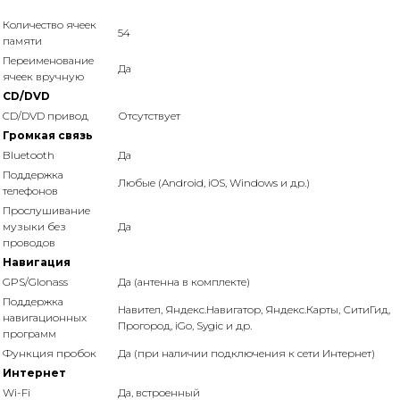
Количество ячеек
54
памяти
Переименование
Да
ячеек вручную
CD/DVD
CD/DVD привод
Отсутствует
Громкая связь
Bluetooth
Да
Поддержка
Любые (Android, iOS, Windows и др.)
телефонов
Прослушивание
музыки без
Да
проводов
Навигация
GPS/Glonass
Да (антенна в комплекте)
Поддержка
Навител, Яндекс.Навигатор, Яндекс.Карты, СитиГид,
навигационных
Прогород, iGo, Sygic и др.
программ
Функция пробок
Да (при наличии подключения к сети Интернет)
Интернет
Wi-Fi
Да, встроенный