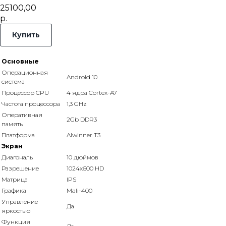
25100,00
р.
Купить
Основные
Операционная
Android 10
система
Процессор CPU
4 ядра Cortex-A7
Частота процессора
1,3 GHz
Оперативная
2Gb DDR3
память
Платформа
Alwinner T3
Экран
Диагональ
10 дюймов
Разрешение
1024x600 HD
Матрица
IPS
Графика
Mali-400
Управление
Да
яркостью
Функция