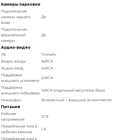
Камеры парковки
Подключение
камеры заднего
Да
вида
Подключение
фронтальной
Да
камеры
Аудио-видео
ТВ
Онлайн
Видео-входы
3xRCA
Аудио-вход
2xRCA
Поддержка
2xRCA
внешнего усилителя
Поддержка
1xRCA (отдельный регулятор баса)
внешнего сабвуфера
Микрофон
Встроенный + внешний (в комплекте)
Питание
Рабочее
12 В
напряжение
Потребление тока в
1 А
рабочем режиме
Потребление тока в